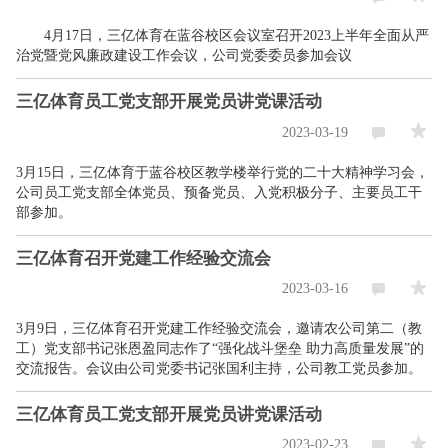
4月17日，三亿体育在蓝谷校区会议室召开2023上半年全面从严
治党暨党风廉政建设工作会议，公司党委委员参加会议
​三亿体育员工党支部开展党员讲党课活动
2023-03-19
3月15日，三亿体育于蓝谷校区教学楼举行党的二十大精神学习会，
公司员工党支部全体党员、预备党员、入党积极分子、主要员工干
部参加。
​三亿体育召开党建工作经验交流会
2023-03-16
3月9日，三亿体育召开党建工作经验交流会，邀请农公司第二（教
工）党支部书记张恩盈同志作了“强化战斗堡垒 助力高质量发展”的
交流报告。会议由公司党委书记张国利主持，公司教工党员参加。
​三亿体育员工党支部开展党员讲党课活动
2023-02-23