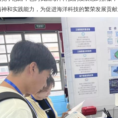
精神和实践能力，为促进海洋科技的繁荣发展贡献