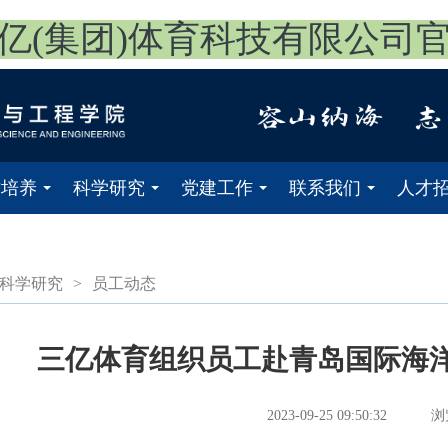
亿(集团)体育科技有限公司
才培养
科学研究
党建工作
联系我们
人才
...
...
...
...
科学研究
>
员工动态
​三亿体育组织员工赴青岛国际海
2023-09-25 09:50:32
浏