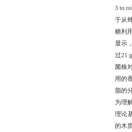
3 to 
于从蜂
糖利
显示
过21
菌株
用的
脂的
为理
理论基
的木