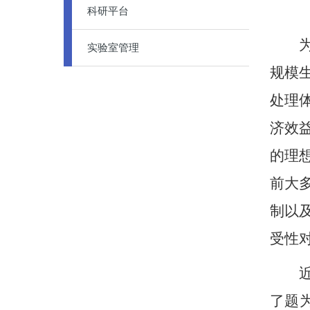
科研平台
为推
实验室管理
规模
处理
济效
的理
前大
制以
受性
近日，
了题为“Ef