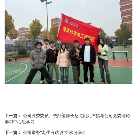
上一篇：
公司党委委员、统战部部长赵龙刚列席指导​公司党委理论
学习中心组学习
下一篇：
公司举办“老生有话说”经验分享会