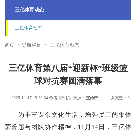
三亿体育动态
三亿体育动态
首页
>
导航栏目
>
三亿体育动态
​三亿体育第八届“迎新杯”班级篮
球对抗赛圆满落幕
2025-11-17 15:29:34
作者:郭珂欣
来源：
宣传部
浏览数：
0
为丰富课余文化生活，增强员工的集体
荣誉感与团队协作精神，11月14日，三亿体