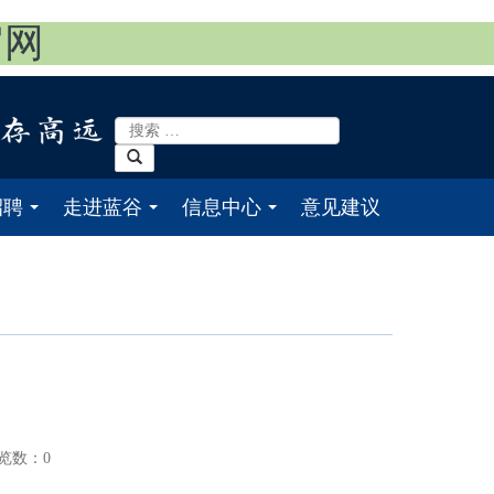
官网
招聘
走进蓝谷
信息中心
意见建议
...
...
...
览数：
0