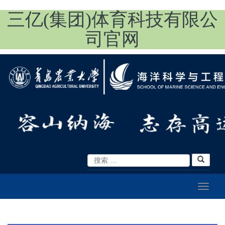
三亿(集团)体育科技有限公
司官网