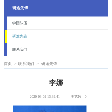
研途先锋
学团队伍
研途先锋
联系我们
首页
>
联系我们
>
研途先锋
李娜
2020-03-02 13:39:41
浏览数：
0