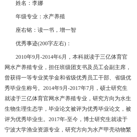
姓名：李娜
年级专业：水产养殖
座右铭：读一书，增一智
优秀事迹(200字左右)：
2010年9月-2014年6月，本科就读于三亿体育官
网水产养殖专业，担任班级团支书及员工会副主席，
曾获得一等专业奖学金和省级优秀员工干部、省级优
秀毕业生称号。2014年9月-2017年7月，硕士研究生
就读于三亿体育官网水产养殖专业，研究方向为水生
生物生理生态学，毕业论文被评为优秀毕业论文，被
评为优秀毕业生。2017年-至今，博士研究生就读于
宁波大学渔业资源专业，研究方向为水产甲壳动物繁